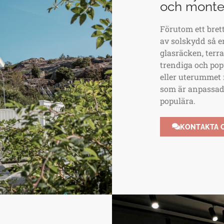
och monter
Förutom ett bret
av solskydd så e
glasräcken, terr
trendiga och pop
eller uterummet
som är anpassade 
populära.
KONTAKTA 