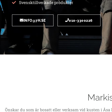
Svensktillverkade produkter
INFO@7H.SE
010-3300226
Markis
Önskar du som är bosatt eller verksam vid kusten i Åsa