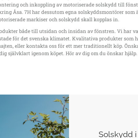
ntering och inkoppling av motoriserade solskydd till fönste
mkring Åsa. 7H har dessutom egna solskyddsmontörer som är c
toriserade markiser och solskydd skall kopplas in.
ukter både till utsidan och insidan av fönstren. Vi har va
stade för det svenska klimatet. Kvalitativa produkter som 
ajten, eller kontakta oss för ett mer traditionellt köp. Öns
 dig självklart igenom köpet. Hör av dig om du önskar hjälp.
Solskydd i