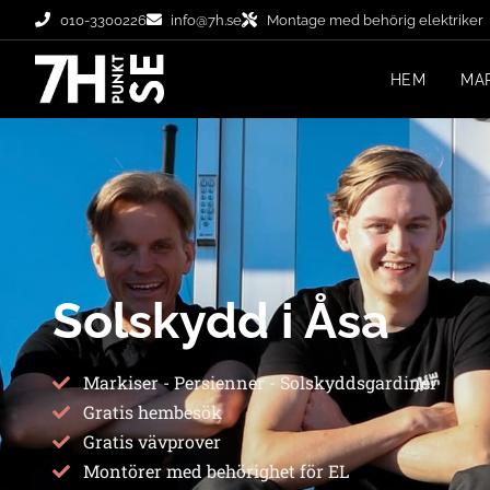
010-3300226
info@7h.se
Montage med behörig elektriker
HEM
MA
Solskydd i Åsa
Markiser - Persienner - Solskyddsgardiner
Gratis hembesök
Gratis vävprover
Montörer med behörighet för EL