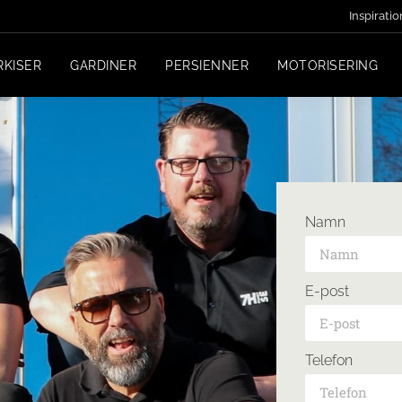
Inspiratio
RKISER
GARDINER
PERSIENNER
MOTORISERING
Namn
E-post
Telefon