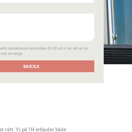
tta meddelande samtycker du till att vi tar del av de
valt att delge.
SKICKA
 rätt. Vi på 7H erbjuder både