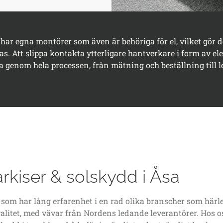
ar egna montörer som även är behöriga för el, vilket gör d
 Att slippa kontakta ytterligare hantverkare i form av elek
na genom hela processen, från mätning och beställning till 
kiser & solskydd i Åsa
m har lång erfarenhet i en rad olika branscher som härlede
litet, med vävar från Nordens ledande leverantörer. Hos os