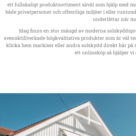
ett fullskaligt produktsortiment såväl som hjälp med mo
både privatpersoner och offentliga miljöer i eller runto
underlättar när mo
Idag finns en stor mängd av moderna solskyddsprod
svensktillverkade högkvalitativa produkter som är väl te
klicka hem markiser eller andra solskydd direkt här på s
ett onlineköp så hjälper vi