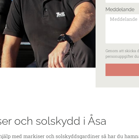
Meddelande
Genom att skicka de
personuppgifter du 
er och solskydd i Åsa
 hjälp med markiser och solskyddsgardiner så har du hamnat