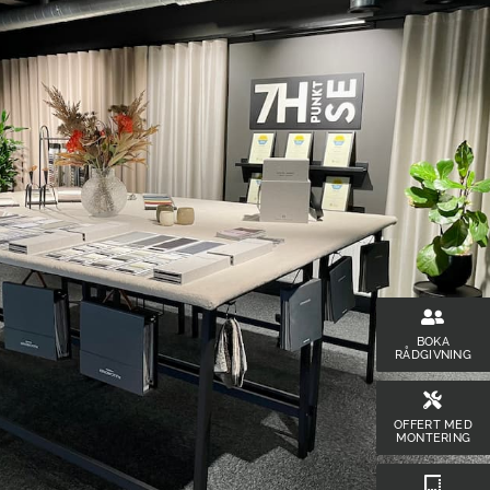
BOKA
RÅDGIVNING
OFFERT MED
MONTERING