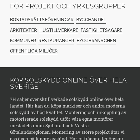
FÖR PROJEKT OCH YRKESGRUPPER
BOSTADSRÄTTSFÖRENINGAR
BYGGHANDEL
ARKITEKTER
HUSTILLVERKARE
FASTIGHETSÄGARE
KOMMUNER
RESTAURANGER
BYGGBRANSCHEN
OFFENTLIGA MILJÖER
KÖP SOLSKYDD ONLINE ÖVER HELA
SVERIGE
7H säljer svensktillverkade solskydd online över hela
landet. Här kan du köpa markiser och andra moderna
solskydd av hög kvalitet. Montering och inkoppling av
motoriserade solskydd utför våra egna montörer
mestadels inom Sjuhärad och Västra
Götalandsregionen. Montering av större projekt åtar vi
oss även på längre avstånd. Har ni frågor eller önskar