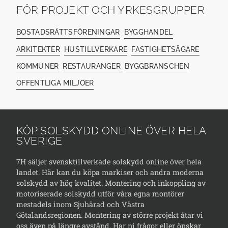
FÖR PROJEKT OCH YRKESGRUPPER
BOSTADSRÄTTSFÖRENINGAR
BYGGHANDEL
ARKITEKTER
HUSTILLVERKARE
FASTIGHETSÄGARE
KOMMUNER
RESTAURANGER
BYGGBRANSCHEN
OFFENTLIGA MILJÖER
KÖP SOLSKYDD ONLINE ÖVER HELA
SVERIGE
7H säljer svensktillverkade solskydd online över hela
landet. Här kan du köpa markiser och andra moderna
solskydd av hög kvalitet. Montering och inkoppling av
motoriserade solskydd utför våra egna montörer
mestadels inom Sjuhärad och Västra
Götalandsregionen. Montering av större projekt åtar vi
oss även på längre avstånd. Har ni frågor eller önskar