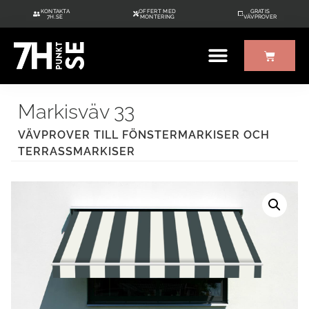
KONTAKTA
OFFERT MED
GRATIS
7H.SE
MONTERING
VÄVPROVER
ÖVRIGT UTE/INNE
GRATIS VÄVPROVER
Markisväv 33
VÄVPROVER TILL FÖNSTERMARKISER OCH
TERRASSMARKISER