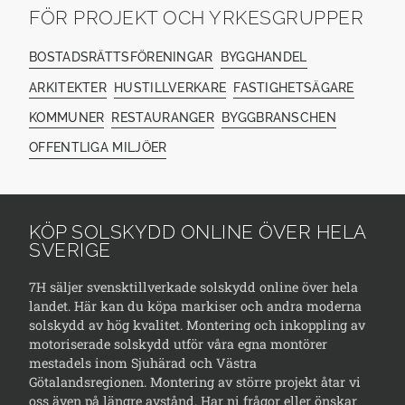
FÖR PROJEKT OCH YRKESGRUPPER
BOSTADSRÄTTSFÖRENINGAR
BYGGHANDEL
ARKITEKTER
HUSTILLVERKARE
FASTIGHETSÄGARE
KOMMUNER
RESTAURANGER
BYGGBRANSCHEN
OFFENTLIGA MILJÖER
KÖP SOLSKYDD ONLINE ÖVER HELA
SVERIGE
7H säljer svensktillverkade solskydd online över hela
landet. Här kan du köpa markiser och andra moderna
solskydd av hög kvalitet. Montering och inkoppling av
motoriserade solskydd utför våra egna montörer
mestadels inom Sjuhärad och Västra
Götalandsregionen. Montering av större projekt åtar vi
oss även på längre avstånd. Har ni frågor eller önskar