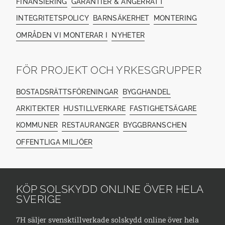
FINANSIERING
GARANTIER & ÅNGERRÄTT
INTEGRITETSPOLICY
BARNSÄKERHET
MONTERING
OMRÅDEN VI MONTERAR I
NYHETER
FÖR PROJEKT OCH YRKESGRUPPER
BOSTADSRÄTTSFÖRENINGAR
BYGGHANDEL
ARKITEKTER
HUSTILLVERKARE
FASTIGHETSÄGARE
KOMMUNER
RESTAURANGER
BYGGBRANSCHEN
OFFENTLIGA MILJÖER
KÖP SOLSKYDD ONLINE ÖVER HELA
SVERIGE
7H säljer svensktillverkade solskydd online över hela