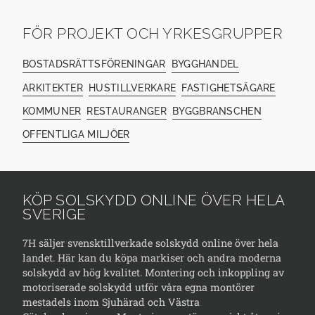
FÖR PROJEKT OCH YRKESGRUPPER
BOSTADSRÄTTSFÖRENINGAR
BYGGHANDEL
ARKITEKTER
HUSTILLVERKARE
FASTIGHETSÄGARE
KOMMUNER
RESTAURANGER
BYGGBRANSCHEN
OFFENTLIGA MILJÖER
KÖP SOLSKYDD ONLINE ÖVER HELA
SVERIGE
7H säljer svensktillverkade solskydd online över hela
landet. Här kan du köpa markiser och andra moderna
solskydd av hög kvalitet. Montering och inkoppling av
motoriserade solskydd utför våra egna montörer
mestadels inom Sjuhärad och Västra