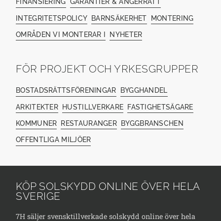
FINANSIERING
GARANTIER & ÅNGERRÄTT
INTEGRITETSPOLICY
BARNSÄKERHET
MONTERING
OMRÅDEN VI MONTERAR I
NYHETER
FÖR PROJEKT OCH YRKESGRUPPER
BOSTADSRÄTTSFÖRENINGAR
BYGGHANDEL
ARKITEKTER
HUSTILLVERKARE
FASTIGHETSÄGARE
KOMMUNER
RESTAURANGER
BYGGBRANSCHEN
OFFENTLIGA MILJÖER
KÖP SOLSKYDD ONLINE ÖVER HELA
SVERIGE
7H säljer svensktillverkade solskydd online över hela