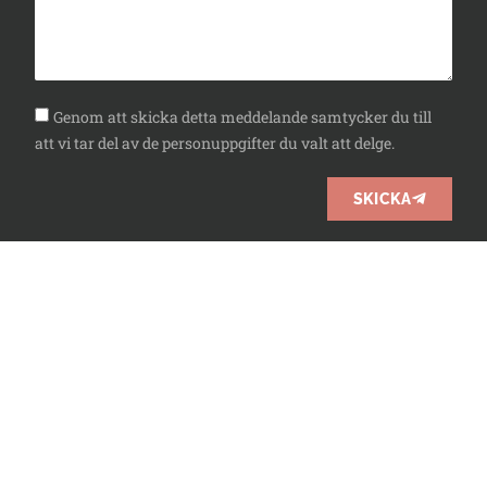
Genom att skicka detta meddelande samtycker du till
att vi tar del av de personuppgifter du valt att delge.
SKICKA
010-3300226
info@7h.se
Facebook
Instagram
LinkedIn