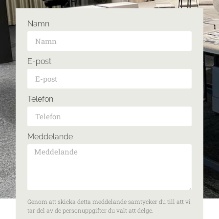
Namn
E-post
Telefon
Meddelande
Genom att skicka detta meddelande samtycker du till att vi
tar del av de personuppgifter du valt att delge.