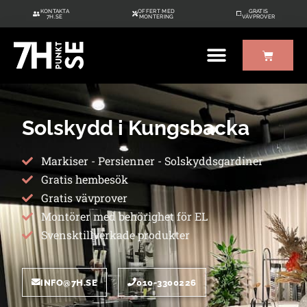
KONTAKTA
OFFERT MED
GRATIS
7H.SE
MONTERING
VÄVPROVER
ÖVRIGT UTE/INNE
GRATIS VÄVPROVER
Solskydd i Kungsbacka
Markiser - Persienner - Solskyddsgardiner
Gratis hembesök
Gratis vävprover
Montörer med behörighet för EL
Svensktillverkade produkter
INFO@7H.SE
010-3300226