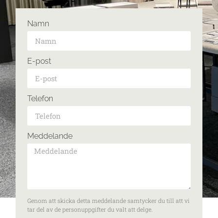
Namn
E-post
Telefon
Meddelande
Genom att skicka detta meddelande samtycker du till att vi
tar del av de personuppgifter du valt att delge.