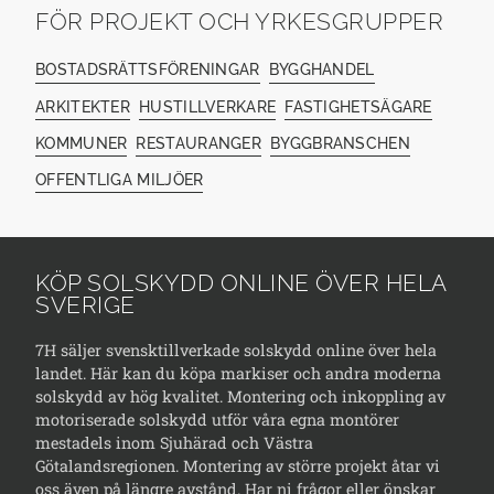
FÖR PROJEKT OCH YRKESGRUPPER
BOSTADSRÄTTSFÖRENINGAR
BYGGHANDEL
ARKITEKTER
HUSTILLVERKARE
FASTIGHETSÄGARE
KOMMUNER
RESTAURANGER
BYGGBRANSCHEN
OFFENTLIGA MILJÖER
KÖP SOLSKYDD ONLINE ÖVER HELA
SVERIGE
7H säljer svensktillverkade solskydd online över hela
landet. Här kan du köpa markiser och andra moderna
solskydd av hög kvalitet. Montering och inkoppling av
motoriserade solskydd utför våra egna montörer
mestadels inom Sjuhärad och Västra
Götalandsregionen. Montering av större projekt åtar vi
oss även på längre avstånd. Har ni frågor eller önskar