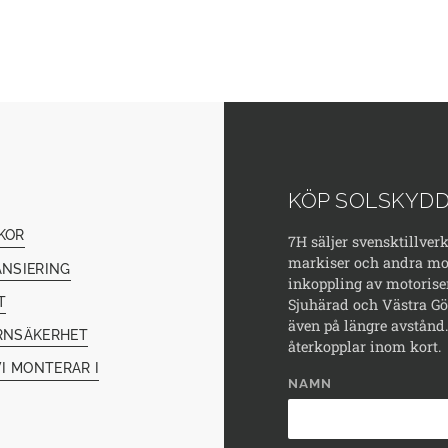
KÖP SOLSKYDD
KOR
7H säljer svensktillver
markiser och andra mod
ANSIERING
inkoppling av motorise
T
Sjuhärad och Västra Göt
även på längre avstånd. 
RNSÄKERHET
återkopplar inom kort.
I MONTERAR I
NAMN