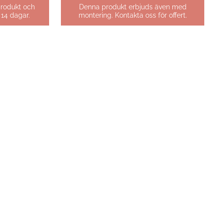
produkt och
Denna produkt erbjuds även med
 14 dagar.
montering. Kontakta oss för offert.