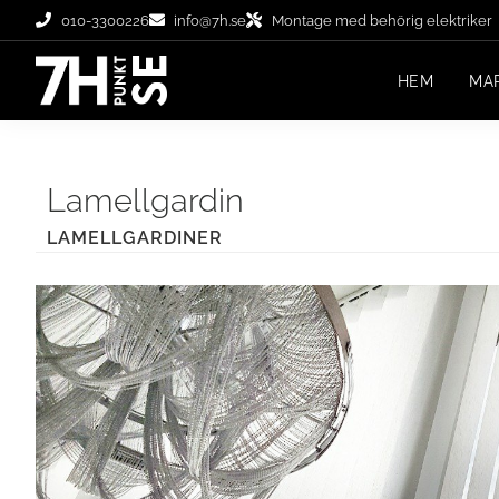
010-3300226
info@7h.se
Montage med behörig elektriker
HEM
MA
Lamellgardin
LAMELLGARDINER