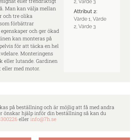
signat eller trendriktigt
2, Värde 3
lgå. Man kan välja mellan
Attribut 2:
 och tre olika
Värde 1, Värde
 som förbättrar
2, Värde 3
 egenskaper och ger ökad
dinen kan monteras på
pelvis för att täcka en hel
avdelare. Monteringens
k eller lutande. Gardinen
 eller med motor.
kas på beställning och är möjlig att få med andra
er önskar hjälp inför din beställning så kan du
3300226
eller
info@7h.se