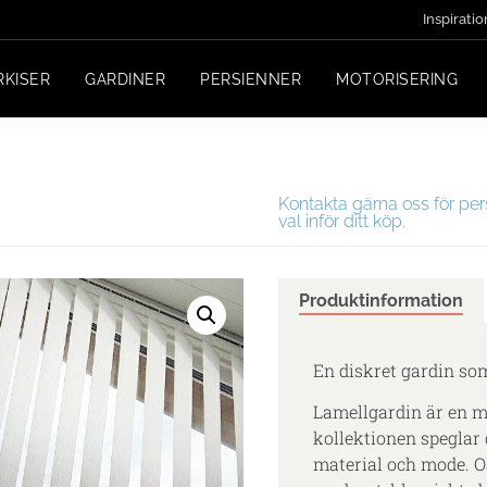
Inspiratio
RKISER
GARDINER
PERSIENNER
MOTORISERING
Kontakta gärna oss för per
val inför ditt köp.
Produktinformation
En diskret gardin som
Lamellgardin är en m
kollektionen speglar 
material och mode. O