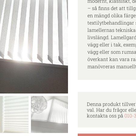
modernt, klassiskt, de
– så finns det att til
en mängd olika färger
textilytbehandlingar
lamellernas tekniska
livslängd. Lamellgar
vägg eller i tak, exem
vägg eller som rums
överkant kan vara ra
manövreras manuellt
Denna produkt tillver
val. Har du frågor ell
kontakta oss på
010-