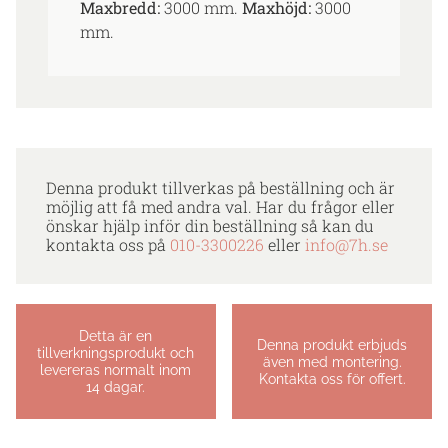
Maxbredd:
3000 mm.
Maxhöjd:
3000
mm.
Denna produkt tillverkas på beställning och är
möjlig att få med andra val. Har du frågor eller
önskar hjälp inför din beställning så kan du
kontakta oss på
010-3300226
eller
info@7h.se
Detta är en
Denna produkt erbjuds
tillverkningsprodukt och
även med montering.
levereras normalt inom
Kontakta oss för offert.
14 dagar.