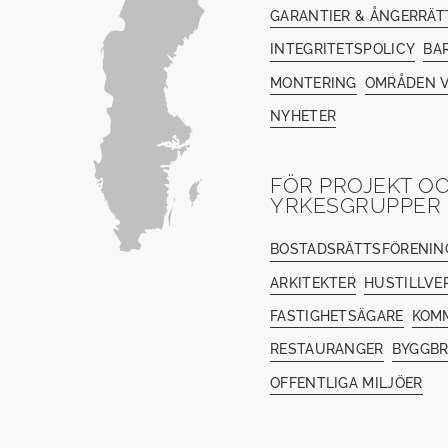
GARANTIER & ÅNGERRÄT
INTEGRITETSPOLICY
BA
MONTERING
OMRÅDEN V
NYHETER
FÖR PROJEKT O
YRKESGRUPPER
BOSTADSRÄTTSFÖRENIN
ARKITEKTER
HUSTILLVE
FASTIGHETSÄGARE
KOM
RESTAURANGER
BYGGB
OFFENTLIGA MILJÖER