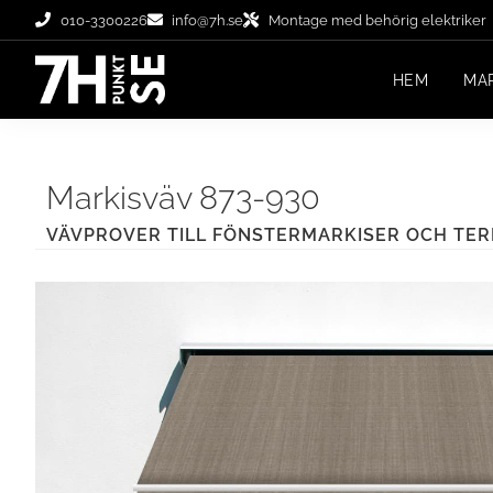
010-3300226
info@7h.se
Montage med behörig elektriker
HEM
MA
Markisväv 873-930
VÄVPROVER TILL FÖNSTERMARKISER OCH TE