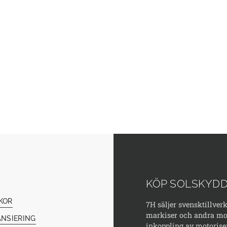
KÖP SOLSKYDD
KOR
7H säljer svensktillver
markiser och andra mod
ANSIERING
inkoppling av motorise