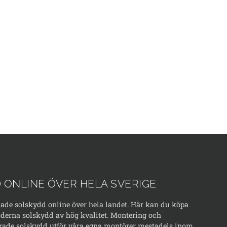
 ONLINE ÖVER HELA SVERIGE
kade solskydd online över hela landet. Här kan du köpa
erna solskydd av hög kvalitet. Montering och
rade solskydd utför våra egna montörer mestadels inom