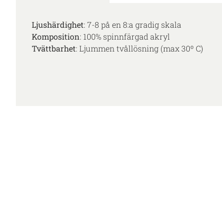
Ljushärdighet
: 7-8 på en 8:a gradig skala
Komposition
: 100% spinnfärgad akryl
Tvättbarhet
: Ljummen tvållösning (max 30º C)