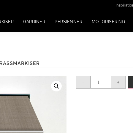
Inspiratio
RKISER
GARDINER
PERSIENNER
MOTORISERING
RRASSMARKISER
-
+