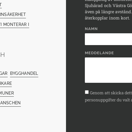
T
Sjuhärad och Västra Göt
även på längre avstånd. 
RNSÄKERHET
återkopplar inom kort.
I MONTERAR I
NAMN
MEDDELANDE
CH
GAR
BYGGHANDEL
RKARE
Genom att skicka detta
MUNER
personuppgifter du valt a
RANSCHEN