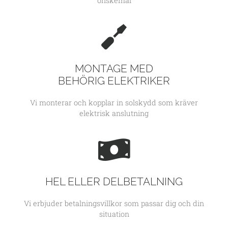
önskemål
MONTAGE MED
BEHÖRIG ELEKTRIKER
Vi monterar och kopplar in solskydd som kräver
elektrisk anslutning
HEL ELLER DELBETALNING
Vi erbjuder betalningsvillkor som passar dig och din
situation