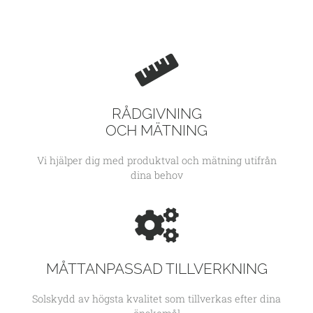
RÅDGIVNING
OCH MÄTNING
Vi hjälper dig med produktval och mätning utifrån
dina behov
MÅTTANPASSAD TILLVERKNING
Solskydd av högsta kvalitet som tillverkas efter dina