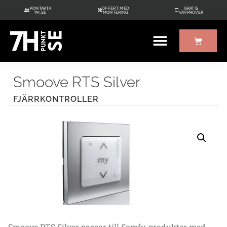
KONTAKTA
OFFERT MED
GRATIS
7H.SE
MONTERING
VÄVPROVER
Smoove RTS Silver
FJÄRRKONTROLLER
Smoove RTS Silver passar till Somfy-produkter med