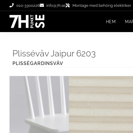
010-3300226
info@7h.se
Montage med behörig elektriker
HEM
MA
Plisséväv Jaipur 6203
PLISSÉGARDINSVÄV