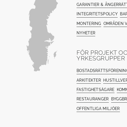
GARANTIER & ÅNGERRÄT
INTEGRITETSPOLICY
BA
MONTERING
OMRÅDEN V
NYHETER
FÖR PROJEKT O
YRKESGRUPPER
BOSTADSRÄTTSFÖRENIN
ARKITEKTER
HUSTILLVE
FASTIGHETSÄGARE
KOM
RESTAURANGER
BYGGB
OFFENTLIGA MILJÖER