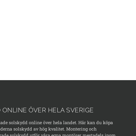
 ONLINE ÖVER HELA SVERIGE
kade solskydd online över hela landet. Här kan du köpa
erna solskydd av hög kvalitet. Montering och
rade solskydd utför våra egna montörer mestadels inom