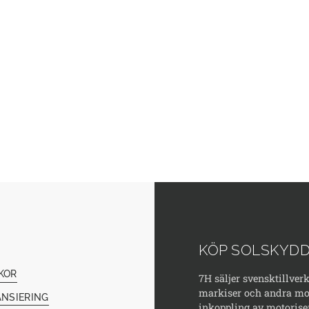
KÖP SOLSKYDD
KOR
7H säljer svensktillver
markiser och andra mod
ANSIERING
inkoppling av motorise