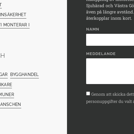
T
Sjuhärad och Västra Göt
även på längre avstånd. 
RNSÄKERHET
återkopplar inom kort.
I MONTERAR I
NAMN
MEDDELANDE
CH
GAR
BYGGHANDEL
RKARE
Genom att skicka detta
MUNER
personuppgifter du valt a
RANSCHEN