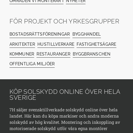
OMRÅDEN VI MONTERAR I
NYHETER
FÖR PROJEKT OCH YRKESGRUPPER
BOSTADSRÄTTSFÖRENINGAR
BYGGHANDEL
ARKITEKTER
HUSTILLVERKARE
FASTIGHETSÄGARE
KOMMUNER
RESTAURANGER
BYGGBRANSCHEN
OFFENTLIGA MILJÖER
KÖP SOLSKYDD ONLINE ÖVER HELA
SVERIGE
7H säljer svensktillverkade solskydd online över hela
landet. Här kan du köpa markiser och andra moderna
solskydd av hög kvalitet. Montering och inkoppling av
motoriserade solskydd utför våra egna montörer