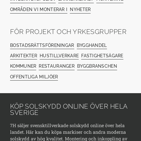
OMRÅDEN VI MONTERAR I
NYHETER
FÖR PROJEKT OCH YRKESGRUPPER
BOSTADSRÄTTSFÖRENINGAR
BYGGHANDEL
ARKITEKTER
HUSTILLVERKARE
FASTIGHETSÄGARE
KOMMUNER
RESTAURANGER
BYGGBRANSCHEN
OFFENTLIGA MILJÖER
KÖP SOLSKYDD ONLINE ÖVER HELA
SVERIGE
7H säljer svensktillverkade solskydd online över hela
landet. Här kan du köpa markiser och andra moderna
solskydd av hög kvalitet. Montering och inkoppling av