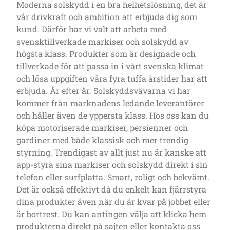
Moderna solskydd i en bra helhetslösning, det är
vår drivkraft och ambition att erbjuda dig som
kund. Därför har vi valt att arbeta med
svensktillverkade markiser och solskydd av
högsta klass. Produkter som är designade och
tillverkade för att passa in i vårt svenska klimat
och lösa uppgiften våra fyra tuffa årstider har att
erbjuda. År efter år. Solskyddsvävarna vi har
kommer från marknadens ledande leverantörer
och håller även de yppersta klass. Hos oss kan du
köpa motoriserade markiser, persienner och
gardiner med både klassisk och mer trendig
styrning. Trendigast av allt just nu är kanske att
app-styra sina markiser och solskydd direkt i sin
telefon eller surfplatta. Smart, roligt och bekvämt.
Det är också effektivt då du enkelt kan fjärrstyra
dina produkter även när du är kvar på jobbet eller
är bortrest. Du kan antingen välja att klicka hem
produkterna direkt på sajten eller kontakta oss