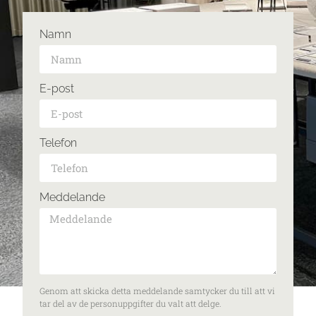
Namn
E-post
Telefon
Meddelande
Genom att skicka detta meddelande samtycker du till att vi
tar del av de personuppgifter du valt att delge.