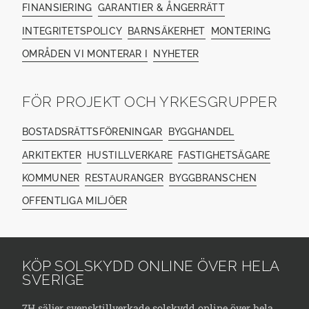
FINANSIERING
GARANTIER & ÅNGERRÄTT
INTEGRITETSPOLICY
BARNSÄKERHET
MONTERING
OMRÅDEN VI MONTERAR I
NYHETER
FÖR PROJEKT OCH YRKESGRUPPER
BOSTADSRÄTTSFÖRENINGAR
BYGGHANDEL
ARKITEKTER
HUSTILLVERKARE
FASTIGHETSÄGARE
KOMMUNER
RESTAURANGER
BYGGBRANSCHEN
OFFENTLIGA MILJÖER
KÖP SOLSKYDD ONLINE ÖVER HELA
SVERIGE
7H säljer svensktillverkade solskydd online över hela