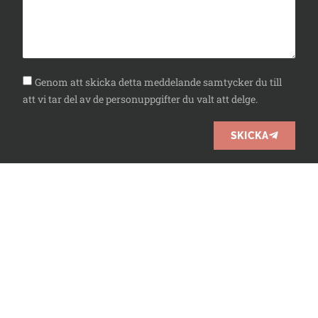
Genom att skicka detta meddelande samtycker du till
att vi tar del av de personuppgifter du valt att delge.
SKICKA
010-3300226
info@7h.se
Facebook
Instagram
LinkedIn