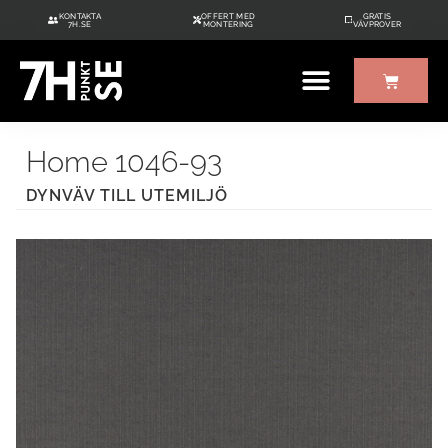
KONTAKTA
OFFERT MED
GRATIS
7H.SE
MONTERING
VÄVPROVER
ÖVRIGT UTE/INNE
GRATIS VÄVPROVER
Home 1046-93
DYNVÄV TILL UTEMILJÖ