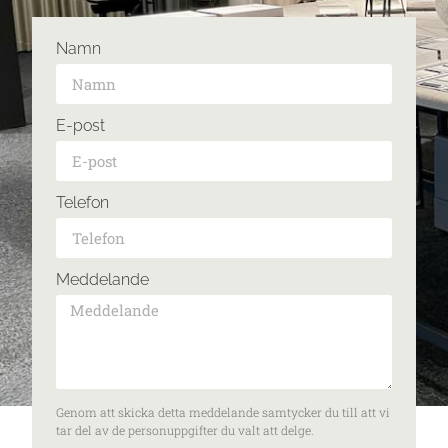
Namn
E-post
Telefon
Meddelande
Genom att skicka detta meddelande samtycker du till att vi
tar del av de personuppgifter du valt att delge.