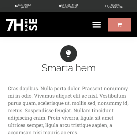
KONTAKTA
OFFERT MED
GRATIS
7H.SE
MONTERING
VÄVPROVER
ÖVRIGT UTE/INNE
GRATIS VÄVPROVER
Smarta hem
Cras dapibus. Nulla porta dolor. Praesent nonummy
mi in odio. Vivamus aliquet elit ac nisl. Vestibulum
purus quam, scelerisque ut, mollis sed, nonummy id,
metus. Suspendisse feugiat. Nullam tincidunt
adipiscing enim. Proin viverra, ligula sit amet
ultrices semper, ligula arcu tristique sapien, a
accumsan nisi mauris ac eros.