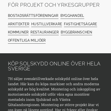
FÖR PROJEKT OCH YRKESGRUPPER
BOSTADSRÄTTSFÖRENINGAR
BYGGHANDEL
ARKITEKTER
HUSTILLVERKARE
FASTIGHETSÄGARE
KOMMUNER
RESTAURANGER
BYGGBRANSCHEN
OFFENTLIGA MILJÖER
KÖP SOLSKYDD ONLINE ÖVER HELA
SVERIGE
7H säljer svensktillverkade solskydd online över hela
landet. Här kan du köpa markiser och andra moderna
solskydd av hög kvalitet. Montering och inkoppling av
motoriserade solskydd utför våra egna montörer
mestadels inom Sjuhärad och Västra
Götalandsregionen. Montering av större projekt åtar vi
oss även på längre avstånd. Har ni frågor eller önskar