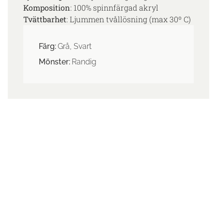
Komposition
: 100% spinnfärgad akryl
Tvättbarhet
: Ljummen tvållösning (max 30º C)
Färg:
Grå, Svart
Mönster:
Randig