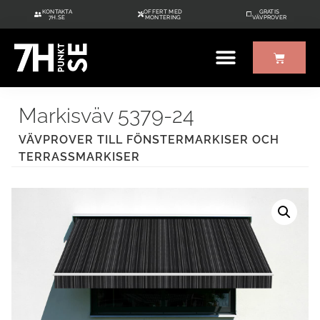
KONTAKTA
OFFERT MED
GRATIS
7H.SE
MONTERING
VÄVPROVER
ÖVRIGT UTE/INNE
GRATIS VÄVPROVER
Markisväv 5379-24
VÄVPROVER TILL FÖNSTERMARKISER OCH
TERRASSMARKISER