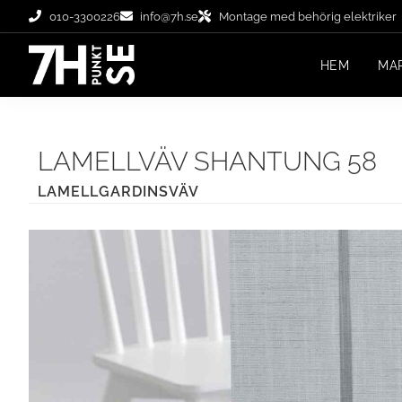
010-3300226
info@7h.se
Montage med behörig elektriker
HEM
MA
LAMELLVÄV SHANTUNG 58
LAMELLGARDINSVÄV