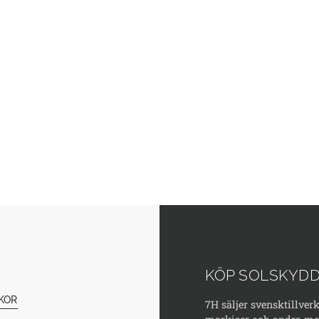
KÖP SOLSKYDD
KOR
7H säljer svensktillver