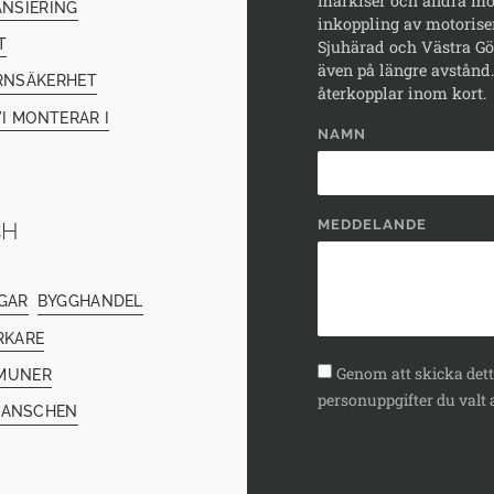
markiser och andra mod
ANSIERING
inkoppling av motorise
T
Sjuhärad och Västra Göt
även på längre avstånd. 
RNSÄKERHET
återkopplar inom kort.
I MONTERAR I
NAMN
MEDDELANDE
CH
GAR
BYGGHANDEL
RKARE
Genom att skicka detta
MUNER
personuppgifter du valt a
RANSCHEN