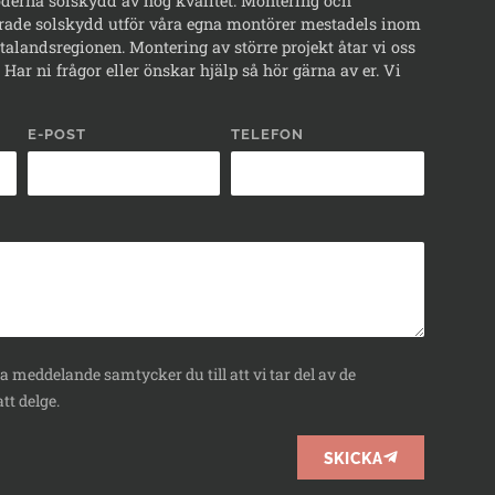
erna solskydd av hög kvalitet. Montering och
rade solskydd utför våra egna montörer mestadels inom
alandsregionen. Montering av större projekt åtar vi oss
Har ni frågor eller önskar hjälp så hör gärna av er. Vi
E-POST
TELEFON
 meddelande samtycker du till att vi tar del av de
tt delge.
SKICKA