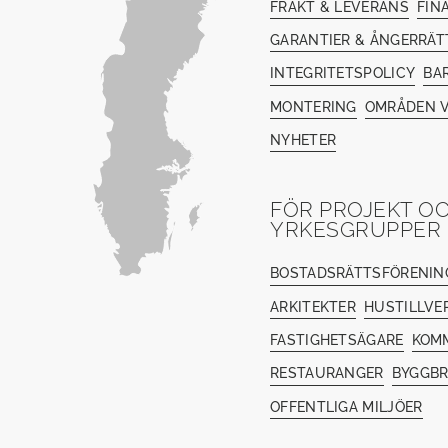
FRAKT & LEVERANS
FIN
GARANTIER & ÅNGERRÄT
INTEGRITETSPOLICY
BA
MONTERING
OMRÅDEN V
NYHETER
FÖR PROJEKT O
YRKESGRUPPER
BOSTADSRÄTTSFÖRENIN
ARKITEKTER
HUSTILLVE
FASTIGHETSÄGARE
KOM
RESTAURANGER
BYGGB
OFFENTLIGA MILJÖER