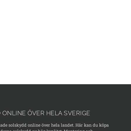
 ONLINE ÖVER HELA SVERIGE
kade solskydd online över hela landet. Här kan du köpa