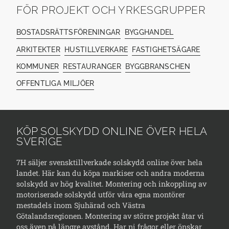
FÖR PROJEKT OCH YRKESGRUPPER
BOSTADSRÄTTSFÖRENINGAR
BYGGHANDEL
ARKITEKTER
HUSTILLVERKARE
FASTIGHETSÄGARE
KOMMUNER
RESTAURANGER
BYGGBRANSCHEN
OFFENTLIGA MILJÖER
KÖP SOLSKYDD ONLINE ÖVER HELA
SVERIGE
7H säljer svensktillverkade solskydd online över hela
landet. Här kan du köpa markiser och andra moderna
solskydd av hög kvalitet. Montering och inkoppling av
motoriserade solskydd utför våra egna montörer
mestadels inom Sjuhärad och Västra
Götalandsregionen. Montering av större projekt åtar vi
oss även på längre avstånd. Har ni frågor eller önskar