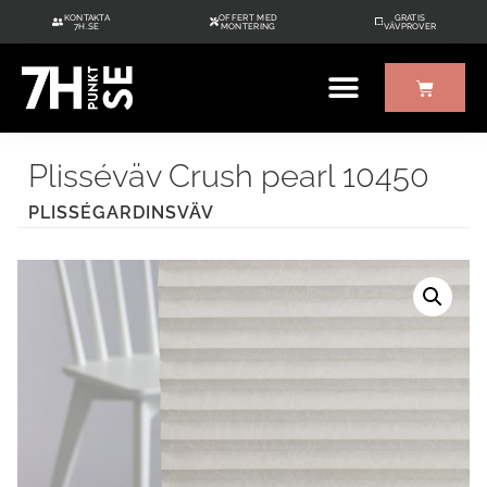
KONTAKTA
OFFERT MED
GRATIS
7H.SE
MONTERING
VÄVPROVER
ÖVRIGT UTE/INNE
GRATIS VÄVPROVER
Plisséväv Crush pearl 10450
PLISSÉGARDINSVÄV