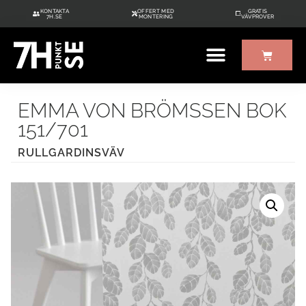
KONTAKTA
OFFERT MED
GRATIS
7H.SE
MONTERING
VÄVPROVER
ÖVRIGT UTE/INNE
GRATIS VÄVPROVER
EMMA VON BRÖMSSEN BOK
151/701
RULLGARDINSVÄV