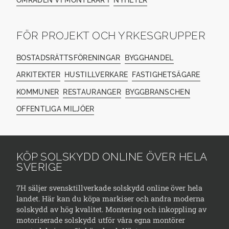
FÖR PROJEKT OCH YRKESGRUPPER
BOSTADSRÄTTSFÖRENINGAR
BYGGHANDEL
ARKITEKTER
HUSTILLVERKARE
FASTIGHETSÄGARE
KOMMUNER
RESTAURANGER
BYGGBRANSCHEN
OFFENTLIGA MILJÖER
KÖP SOLSKYDD ONLINE ÖVER HELA
SVERIGE
7H säljer svensktillverkade solskydd online över hela
landet. Här kan du köpa markiser och andra moderna
solskydd av hög kvalitet. Montering och inkoppling av
motoriserade solskydd utför våra egna montörer