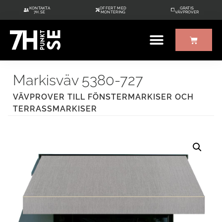
KONTAKTA
OFFERT MED
GRATIS
7H.SE
MONTERING
VÄVPROVER
ÖVRIGT UTE/INNE
GRATIS VÄVPROVER
Markisväv 5380-727
VÄVPROVER TILL FÖNSTERMARKISER OCH
TERRASSMARKISER