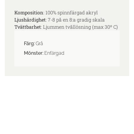
Komposition
: 100% spinnfärgad akryl
Ljushärdighet
: 7-8 på en 8:a gradig skala
Tvättbarhet
: Ljummen tvållösning (max 30º C)
Färg:
Grå
Mönster:
Enfärgad