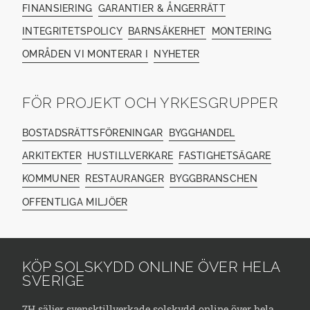
FINANSIERING
GARANTIER & ÅNGERRÄTT
INTEGRITETSPOLICY
BARNSÄKERHET
MONTERING
OMRÅDEN VI MONTERAR I
NYHETER
FÖR PROJEKT OCH YRKESGRUPPER
BOSTADSRÄTTSFÖRENINGAR
BYGGHANDEL
ARKITEKTER
HUSTILLVERKARE
FASTIGHETSÄGARE
KOMMUNER
RESTAURANGER
BYGGBRANSCHEN
OFFENTLIGA MILJÖER
KÖP SOLSKYDD ONLINE ÖVER HELA
SVERIGE
7H säljer svensktillverkade solskydd online över hela