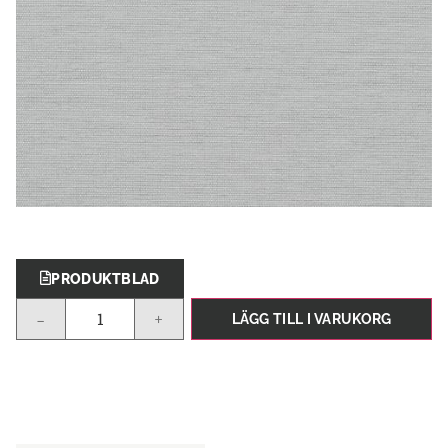
PRODUKTBLAD
-
+
LÄGG TILL I VARUKORG