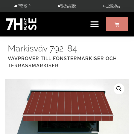
KONTAKTA
OFFERT MED
GRATIS
7H.SE
MONTERING
VÄVPROVER
ÖVRIGT UTE/INNE
GRATIS VÄVPROVER
Markisväv 792-84
VÄVPROVER TILL FÖNSTERMARKISER OCH
TERRASSMARKISER