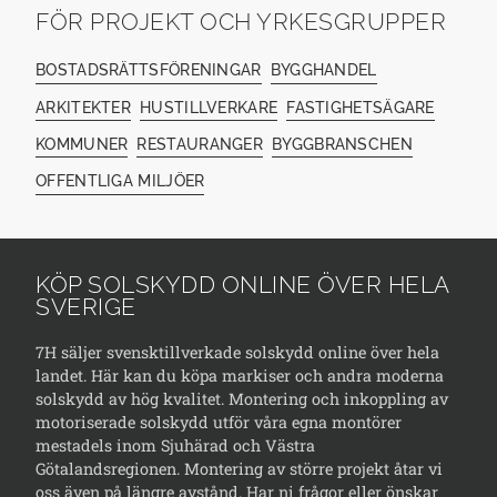
FÖR PROJEKT OCH YRKESGRUPPER
BOSTADSRÄTTSFÖRENINGAR
BYGGHANDEL
ARKITEKTER
HUSTILLVERKARE
FASTIGHETSÄGARE
KOMMUNER
RESTAURANGER
BYGGBRANSCHEN
OFFENTLIGA MILJÖER
KÖP SOLSKYDD ONLINE ÖVER HELA
SVERIGE
7H säljer svensktillverkade solskydd online över hela
landet. Här kan du köpa markiser och andra moderna
solskydd av hög kvalitet. Montering och inkoppling av
motoriserade solskydd utför våra egna montörer
mestadels inom Sjuhärad och Västra
Götalandsregionen. Montering av större projekt åtar vi
oss även på längre avstånd. Har ni frågor eller önskar