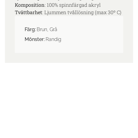
Komposition
: 100% spinnfärgad akryl
Tvättbarhet
: Ljummen tvållösning (max 30º C)
Färg:
Brun, Grå
Mönster:
Randig