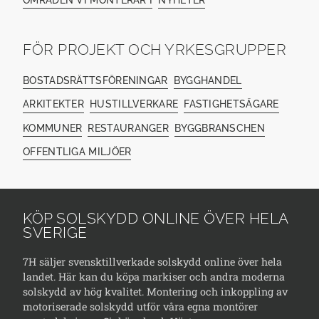
FÖR PROJEKT OCH YRKESGRUPPER
BOSTADSRÄTTSFÖRENINGAR
BYGGHANDEL
ARKITEKTER
HUSTILLVERKARE
FASTIGHETSÄGARE
KOMMUNER
RESTAURANGER
BYGGBRANSCHEN
OFFENTLIGA MILJÖER
KÖP SOLSKYDD ONLINE ÖVER HELA
SVERIGE
7H säljer svensktillverkade solskydd online över hela
landet. Här kan du köpa markiser och andra moderna
solskydd av hög kvalitet. Montering och inkoppling av
motoriserade solskydd utför våra egna montörer