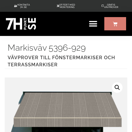
KONTAKTA
OFFERT MED
GRATIS
7H.SE
MONTERING
VÄVPROVER
ÖVRIGT UTE/INNE
GRATIS VÄVPROVER
Markisväv 5396-929
VÄVPROVER TILL FÖNSTERMARKISER OCH
TERRASSMARKISER