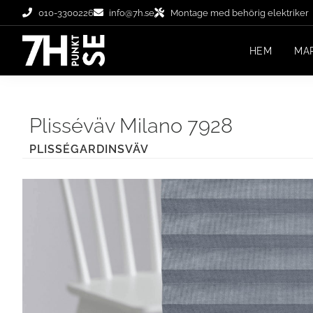
010-3300226
info@7h.se
Montage med behörig elektriker
HEM
MA
Plisséväv Milano 7928
PLISSÉGARDINSVÄV