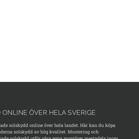
 ONLINE ÖVER HELA SVERIGE
kade solskydd online över hela landet. Här kan du köpa
erna solskydd av hög kvalitet. Montering och
rade solskydd utför våra egna montörer mestadels inom