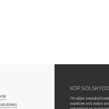
KÖP SOLSKYDD
KOR
7H säljer svensktillver
markiser och andra mod
ANSIERING
inkoppling av motorise