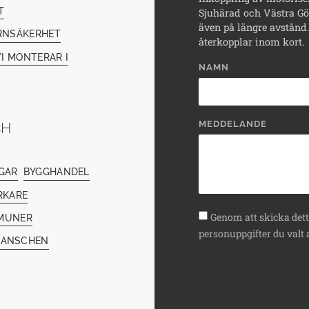
T
Sjuhärad och Västra Göt
även på längre avstånd. 
RNSÄKERHET
återkopplar inom kort.
I MONTERAR I
NAMN
MEDDELANDE
CH
GAR
BYGGHANDEL
RKARE
Genom att skicka detta
MUNER
personuppgifter du valt a
RANSCHEN