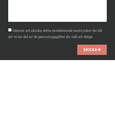
Genom att skicka detta meddelande samtycker du till
att vi tar del av de personuppgifter du valt att delge.
SKICKA
010-3300226
info@7h.se
Facebook
Instagram
LinkedIn