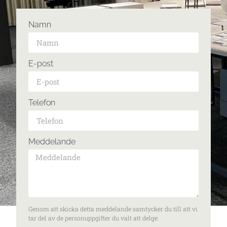
Namn
E-post
Telefon
Meddelande
Genom att skicka detta meddelande samtycker du till att vi
tar del av de personuppgifter du valt att delge.