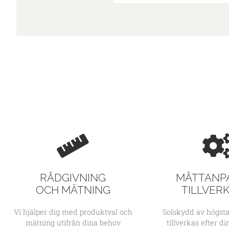
RÅDGIVNING
MÅTTANP
OCH MÄTNING
TILLVER
Vi hjälper dig med produktval och
Solskydd av högsta
mätning utifrån dina behov
tillverkas efter d