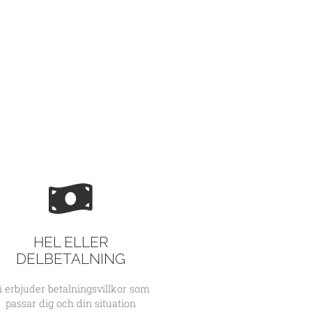
HEL ELLER
DELBETALNING
i erbjuder betalningsvillkor som
passar dig och din situation