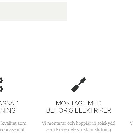
ASSAD
MONTAGE MED
KNING
BEHÖRIG ELEKTRIKER
 kvalitet som
Vi monterar och kopplar in solskydd
V
ina önskemål
som kräver elektrisk anslutning