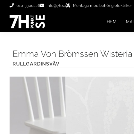
010-3300226
info@7h.se
Montage med behörig elektriker
HEM
MA
Emma Von Brömssen Wisteria 
RULLGARDINSVÄV