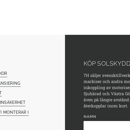
KÖP SOLSKYDD
KOR
7H säljer svensktillver
markiser och andra mod
ANSIERING
inkoppling av motorise
T
Sjuhärad och Västra Göt
även på längre avstånd. 
RNSÄKERHET
återkopplar inom kort.
I MONTERAR I
NAMN