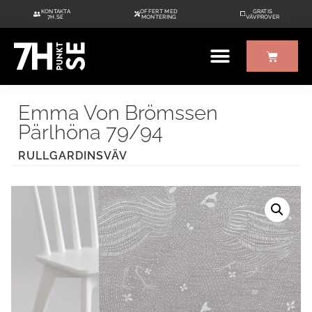
KONTAKTA
OFFERT MED
GRATIS
7H.SE
MONTERING
VÄVPROVER
ÖVRIGT UTE/INNE
GRATIS VÄVPROVER
Emma Von Brömssen
Pärlhöna 79/94
RULLGARDINSVÄV