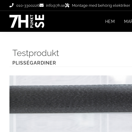
010-3300226
info@7h.se
Montage med behörig elektriker
HEM
MA
Testprodukt
PLISSÉGARDINER