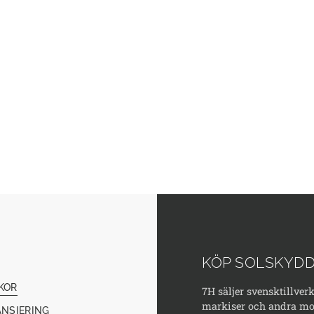
KÖP SOLSKYDD
KOR
7H säljer svensktillver
markiser och andra mod
ANSIERING