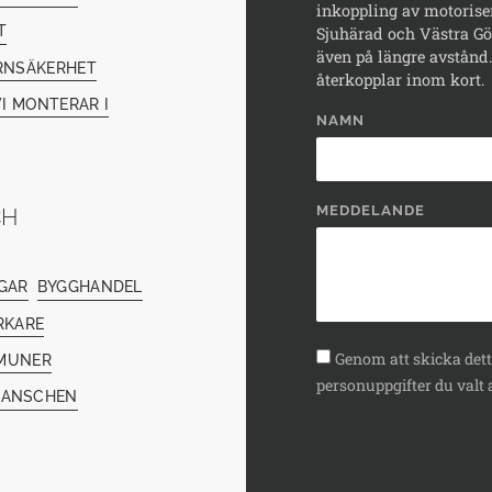
inkoppling av motorise
T
Sjuhärad och Västra Göt
även på längre avstånd. 
RNSÄKERHET
återkopplar inom kort.
I MONTERAR I
NAMN
MEDDELANDE
CH
GAR
BYGGHANDEL
RKARE
Genom att skicka detta
MUNER
personuppgifter du valt a
RANSCHEN