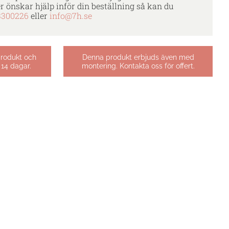
er önskar hjälp inför din beställning så kan du
3300226
eller
info@7h.se
produkt och
Denna produkt erbjuds även med
 14 dagar.
montering. Kontakta oss för offert.