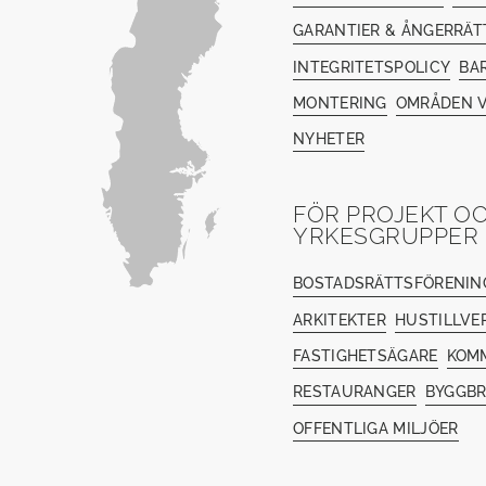
GARANTIER & ÅNGERRÄT
INTEGRITETSPOLICY
BA
MONTERING
OMRÅDEN V
NYHETER
FÖR PROJEKT O
YRKESGRUPPER
BOSTADSRÄTTSFÖRENIN
ARKITEKTER
HUSTILLVE
FASTIGHETSÄGARE
KOM
RESTAURANGER
BYGGB
OFFENTLIGA MILJÖER