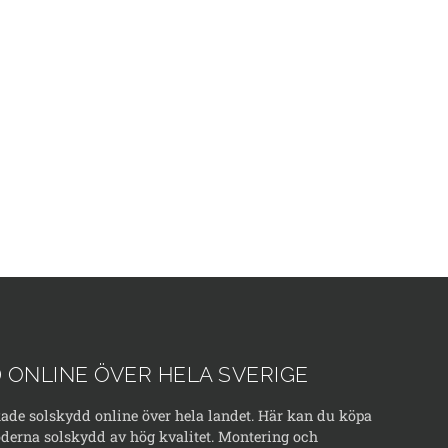
 ONLINE ÖVER HELA SVERIGE
kade solskydd online över hela landet. Här kan du köpa
erna solskydd av hög kvalitet. Montering och