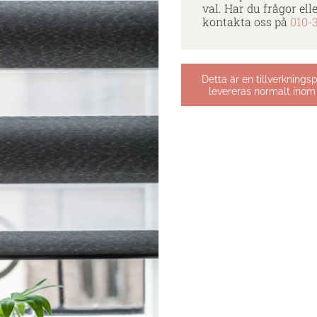
val. Har du frågor ell
kontakta oss på
010-
Detta är en tillverknings
levereras normalt inom