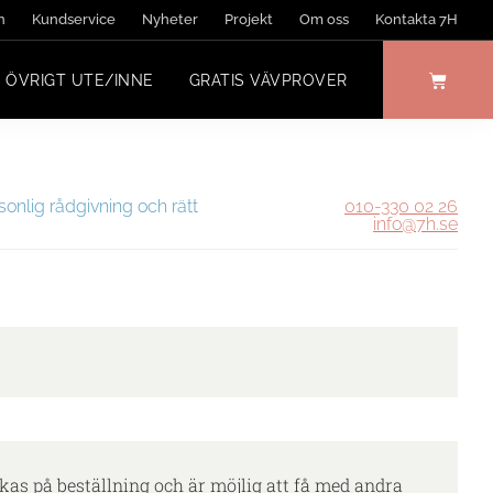
n
Kundservice
Nyheter
Projekt
Om oss
Kontakta 7H
ÖVRIGT UTE/INNE
GRATIS VÄVPROVER
sonlig rådgivning och rätt
010-330 02 26
info@7h.se
kas på beställning och är möjlig att få med andra