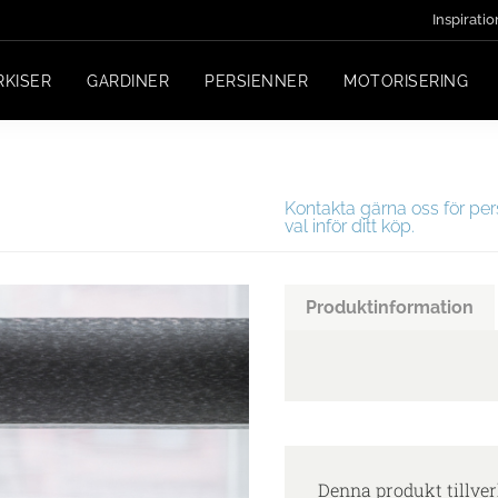
Inspiratio
RKISER
GARDINER
PERSIENNER
MOTORISERING
Kontakta gärna oss för per
val inför ditt köp.
Produktinformation
Denna produkt tillver