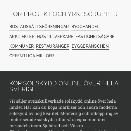
FÖR PROJEKT OCH YRKESGRUPPER
BOSTADSRÄTTSFÖRENINGAR
BYGGHANDEL
ARKITEKTER
HUSTILLVERKARE
FASTIGHETSÄGARE
KOMMUNER
RESTAURANGER
BYGGBRANSCHEN
OFFENTLIGA MILJÖER
KÖP SOLSKYDD ONLINE ÖVER HELA
SVERIGE
7H säljer svensktillverkade solskydd online över hela
landet. Här kan du köpa markiser och andra moderna
solskydd av hög kvalitet. Montering och inkoppling av
motoriserade solskydd utför våra egna montörer
mestadels inom Sjuhärad och Västra