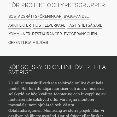
FÖR PROJEKT OCH YRKESGRUPPER
BOSTADSRÄTTSFÖRENINGAR
BYGGHANDEL
ARKITEKTER
HUSTILLVERKARE
FASTIGHETSÄGARE
KOMMUNER
RESTAURANGER
BYGGBRANSCHEN
OFFENTLIGA MILJÖER
KÖP SOLSKYDD ONLINE ÖVER HELA
SVERIGE
7H säljer svensktillverkade solskydd online över hela
landet. Här kan du köpa markiser och andra moderna
solskydd av hög kvalitet. Montering och inkoppling av
motoriserade solskydd utför våra egna montörer
mestadels inom Sjuhärad och Västra
Götalandsregionen. Montering av större projekt åtar vi
oss även på längre avstånd. Har ni frågor eller önskar