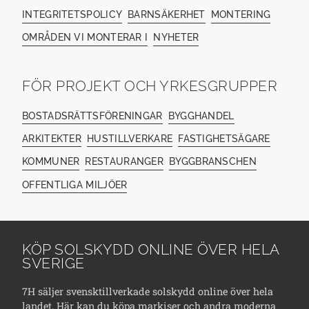
INTEGRITETSPOLICY
BARNSÄKERHET
MONTERING
OMRÅDEN VI MONTERAR I
NYHETER
FÖR PROJEKT OCH YRKESGRUPPER
BOSTADSRÄTTSFÖRENINGAR
BYGGHANDEL
ARKITEKTER
HUSTILLVERKARE
FASTIGHETSÄGARE
KOMMUNER
RESTAURANGER
BYGGBRANSCHEN
OFFENTLIGA MILJÖER
KÖP SOLSKYDD ONLINE ÖVER HELA
SVERIGE
7H säljer svensktillverkade solskydd online över hela
landet. Här kan du köpa markiser och andra moderna