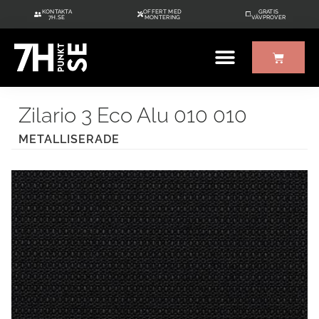
KONTAKTA
OFFERT MED
GRATIS
7H.SE
MONTERING
VÄVPROVER
ÖVRIGT UTE/INNE
GRATIS VÄVPROVER
Zilario 3 Eco Alu 010 010
METALLISERADE