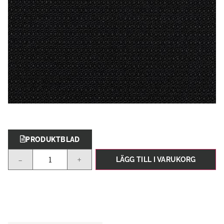
PRODUKTBLAD
-
+
LÄGG TILL I VARUKORG