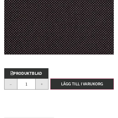
PRODUKTBLAD
-
+
LÄGG TILL I VARUKORG