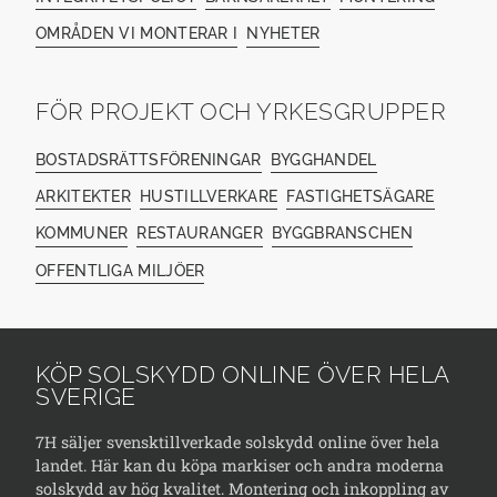
OMRÅDEN VI MONTERAR I
NYHETER
FÖR PROJEKT OCH YRKESGRUPPER
BOSTADSRÄTTSFÖRENINGAR
BYGGHANDEL
ARKITEKTER
HUSTILLVERKARE
FASTIGHETSÄGARE
KOMMUNER
RESTAURANGER
BYGGBRANSCHEN
OFFENTLIGA MILJÖER
KÖP SOLSKYDD ONLINE ÖVER HELA
SVERIGE
7H säljer svensktillverkade solskydd online över hela
landet. Här kan du köpa markiser och andra moderna
solskydd av hög kvalitet. Montering och inkoppling av