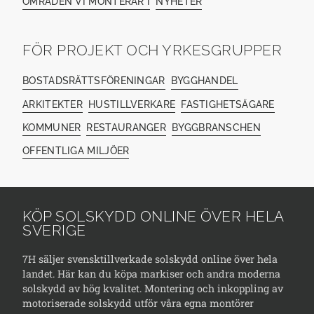
OMRÅDEN VI MONTERAR I
NYHETER
FÖR PROJEKT OCH YRKESGRUPPER
BOSTADSRÄTTSFÖRENINGAR
BYGGHANDEL
ARKITEKTER
HUSTILLVERKARE
FASTIGHETSÄGARE
KOMMUNER
RESTAURANGER
BYGGBRANSCHEN
OFFENTLIGA MILJÖER
KÖP SOLSKYDD ONLINE ÖVER HELA
SVERIGE
7H säljer svensktillverkade solskydd online över hela
landet. Här kan du köpa markiser och andra moderna
solskydd av hög kvalitet. Montering och inkoppling av
motoriserade solskydd utför våra egna montörer