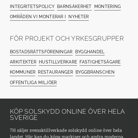
INTEGRITETSPOLICY
BARNSÄKERHET
MONTERING
OMRÅDEN VI MONTERAR I
NYHETER
FÖR PROJEKT OCH YRKESGRUPPER
BOSTADSRÄTTSFÖRENINGAR
BYGGHANDEL
ARKITEKTER
HUSTILLVERKARE
FASTIGHETSÄGARE
KOMMUNER
RESTAURANGER
BYGGBRANSCHEN
OFFENTLIGA MILJÖER
KÖP SOLSKYDD ONLINE ÖVER HELA
SVERIGE
7H säljer svensktillverkade solskydd online över hela
landet. Här kan du köpa markiser och andra moderna