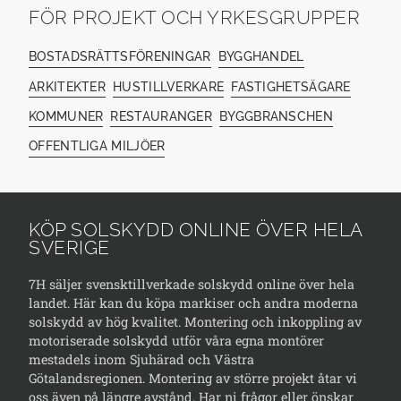
FÖR PROJEKT OCH YRKESGRUPPER
BOSTADSRÄTTSFÖRENINGAR
BYGGHANDEL
ARKITEKTER
HUSTILLVERKARE
FASTIGHETSÄGARE
KOMMUNER
RESTAURANGER
BYGGBRANSCHEN
OFFENTLIGA MILJÖER
KÖP SOLSKYDD ONLINE ÖVER HELA
SVERIGE
7H säljer svensktillverkade solskydd online över hela
landet. Här kan du köpa markiser och andra moderna
solskydd av hög kvalitet. Montering och inkoppling av
motoriserade solskydd utför våra egna montörer
mestadels inom Sjuhärad och Västra
Götalandsregionen. Montering av större projekt åtar vi
oss även på längre avstånd. Har ni frågor eller önskar