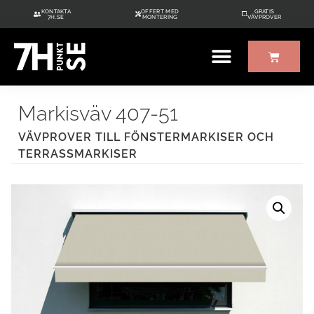
KONTAKTA
OFFERT MED
GRATIS
7H.SE
MONTERING
VÄVPROVER
ÖVRIGT UTE/INNE
GRATIS VÄVPROVER
Markisväv 407-51
VÄVPROVER TILL FÖNSTERMARKISER OCH
TERRASSMARKISER