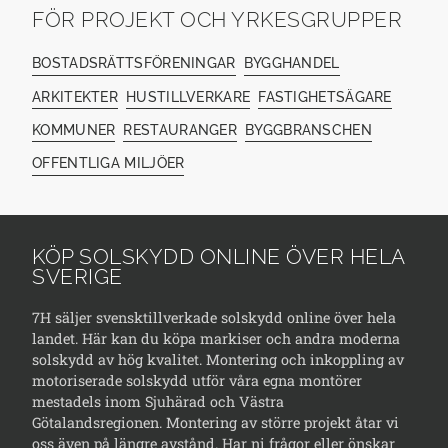
FÖR PROJEKT OCH YRKESGRUPPER
BOSTADSRÄTTSFÖRENINGAR
BYGGHANDEL
ARKITEKTER
HUSTILLVERKARE
FASTIGHETSÄGARE
KOMMUNER
RESTAURANGER
BYGGBRANSCHEN
OFFENTLIGA MILJÖER
KÖP SOLSKYDD ONLINE ÖVER HELA
SVERIGE
7H säljer svensktillverkade solskydd online över hela
landet. Här kan du köpa markiser och andra moderna
solskydd av hög kvalitet. Montering och inkoppling av
motoriserade solskydd utför våra egna montörer
mestadels inom Sjuhärad och Västra
Götalandsregionen. Montering av större projekt åtar vi
oss även på längre avstånd. Har ni frågor eller önskar