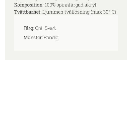
Komposition
: 100% spinnfärgad akryl
Tvättbarhet
: Ljummen tvållösning (max 30º C)
Färg:
Grå, Svart
Mönster:
Randig