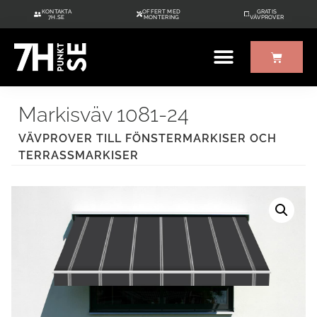
KONTAKTA
OFFERT MED
GRATIS
7H.SE
MONTERING
VÄVPROVER
ÖVRIGT UTE/INNE
GRATIS VÄVPROVER
Markisväv 1081-24
VÄVPROVER TILL FÖNSTERMARKISER OCH
TERRASSMARKISER