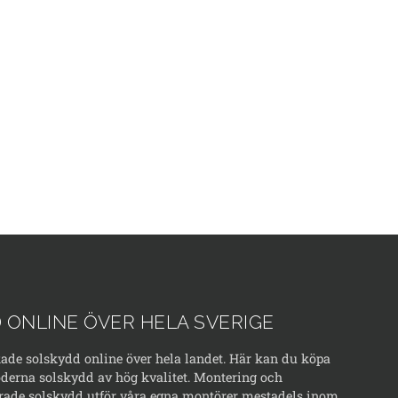
 ONLINE ÖVER HELA SVERIGE
kade solskydd online över hela landet. Här kan du köpa
erna solskydd av hög kvalitet. Montering och
rade solskydd utför våra egna montörer mestadels inom