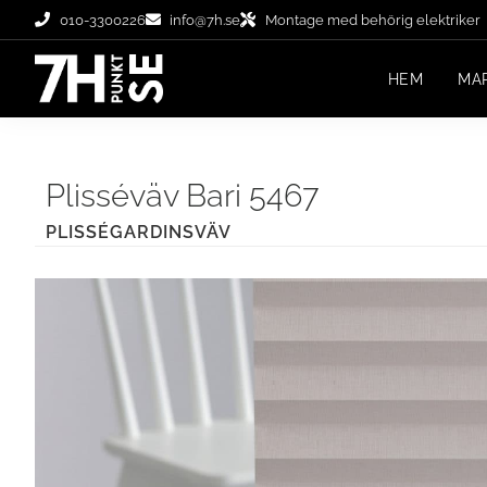
010-3300226
info@7h.se
Montage med behörig elektriker
HEM
MA
Plisséväv Bari 5467
PLISSÉGARDINSVÄV