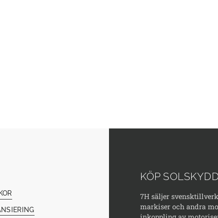
KÖP SOLSKYDD
KOR
7H säljer svensktillver
markiser och andra mod
ANSIERING
inkoppling av motorise