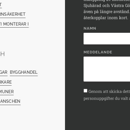
T
Sjuhärad och Västra Göt
även på längre avstånd. 
RNSÄKERHET
återkopplar inom kort.
I MONTERAR I
NAMN
MEDDELANDE
CH
GAR
BYGGHANDEL
RKARE
Genom att skicka detta
MUNER
personuppgifter du valt a
RANSCHEN