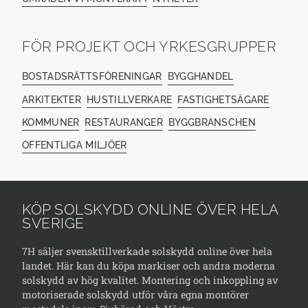
FÖR PROJEKT OCH YRKESGRUPPER
BOSTADSRÄTTSFÖRENINGAR
BYGGHANDEL
ARKITEKTER
HUSTILLVERKARE
FASTIGHETSÄGARE
KOMMUNER
RESTAURANGER
BYGGBRANSCHEN
OFFENTLIGA MILJÖER
KÖP SOLSKYDD ONLINE ÖVER HELA
SVERIGE
7H säljer svensktillverkade solskydd online över hela
landet. Här kan du köpa markiser och andra moderna
solskydd av hög kvalitet. Montering och inkoppling av
motoriserade solskydd utför våra egna montörer