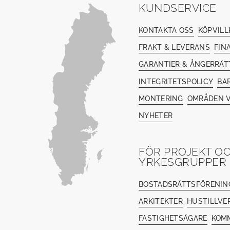
KUNDSERVICE
KONTAKTA OSS
KÖPVILL
FRAKT & LEVERANS
FIN
GARANTIER & ÅNGERRÄT
INTEGRITETSPOLICY
BA
MONTERING
OMRÅDEN V
NYHETER
FÖR PROJEKT O
YRKESGRUPPER
BOSTADSRÄTTSFÖRENIN
ARKITEKTER
HUSTILLVE
FASTIGHETSÄGARE
KOM