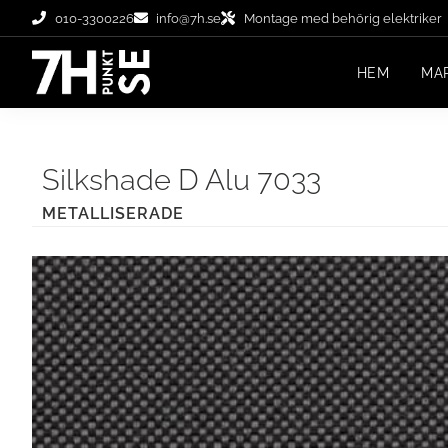
010-3300226
info@7h.se
Montage med behörig elektriker
HEM
MA
Silkshade D Alu 7033
METALLISERADE