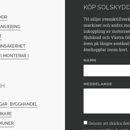
KÖP SOLSKYDD
KOR
7H säljer svensktillver
markiser och andra mod
ANSIERING
inkoppling av motorise
T
Sjuhärad och Västra Göt
även på längre avstånd. 
RNSÄKERHET
återkopplar inom kort.
I MONTERAR I
NAMN
MEDDELANDE
CH
GAR
BYGGHANDEL
RKARE
Genom att skicka detta
MUNER
personuppgifter du valt a