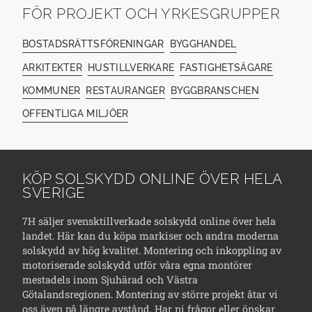
FÖR PROJEKT OCH YRKESGRUPPER
BOSTADSRÄTTSFÖRENINGAR
BYGGHANDEL
ARKITEKTER
HUSTILLVERKARE
FASTIGHETSÄGARE
KOMMUNER
RESTAURANGER
BYGGBRANSCHEN
OFFENTLIGA MILJÖER
KÖP SOLSKYDD ONLINE ÖVER HELA
SVERIGE
7H säljer svensktillverkade solskydd online över hela
landet. Här kan du köpa markiser och andra moderna
solskydd av hög kvalitet. Montering och inkoppling av
motoriserade solskydd utför våra egna montörer
mestadels inom Sjuhärad och Västra
Götalandsregionen. Montering av större projekt åtar vi
oss även på längre avstånd. Har ni frågor eller önskar