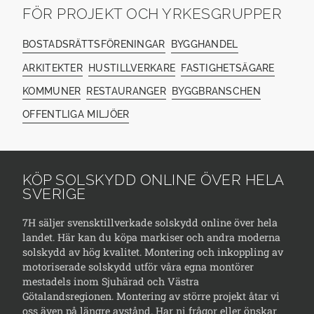
FÖR PROJEKT OCH YRKESGRUPPER
BOSTADSRÄTTSFÖRENINGAR
BYGGHANDEL
ARKITEKTER
HUSTILLVERKARE
FASTIGHETSÄGARE
KOMMUNER
RESTAURANGER
BYGGBRANSCHEN
OFFENTLIGA MILJÖER
KÖP SOLSKYDD ONLINE ÖVER HELA
SVERIGE
7H säljer svensktillverkade solskydd online över hela
landet. Här kan du köpa markiser och andra moderna
solskydd av hög kvalitet. Montering och inkoppling av
motoriserade solskydd utför våra egna montörer
mestadels inom Sjuhärad och Västra
Götalandsregionen. Montering av större projekt åtar vi
oss även på längre avstånd. Har ni frågor eller önskar