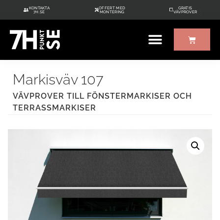
KONTAKTA
OFFERT MED
GRATIS
7H.SE
MONTERING
VÄVPROVER
ÖVRIGT UTE/INNE
GRATIS VÄVPROVER
Markisväv 107
VÄVPROVER TILL FÖNSTERMARKISER OCH
TERRASSMARKISER