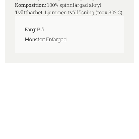
Komposition
: 100% spinnfärgad akryl
Tvättbarhet
: Ljummen tvållösning (max 30º C)
Färg:
Blå
Mönster:
Enfärgad