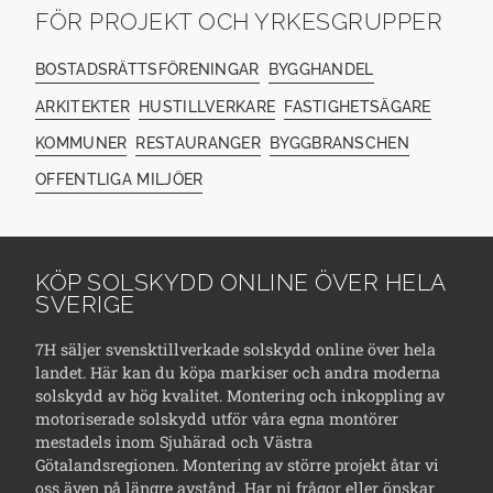
FÖR PROJEKT OCH YRKESGRUPPER
BOSTADSRÄTTSFÖRENINGAR
BYGGHANDEL
ARKITEKTER
HUSTILLVERKARE
FASTIGHETSÄGARE
KOMMUNER
RESTAURANGER
BYGGBRANSCHEN
OFFENTLIGA MILJÖER
KÖP SOLSKYDD ONLINE ÖVER HELA
SVERIGE
7H säljer svensktillverkade solskydd online över hela
landet. Här kan du köpa markiser och andra moderna
solskydd av hög kvalitet. Montering och inkoppling av
motoriserade solskydd utför våra egna montörer
mestadels inom Sjuhärad och Västra
Götalandsregionen. Montering av större projekt åtar vi
oss även på längre avstånd. Har ni frågor eller önskar