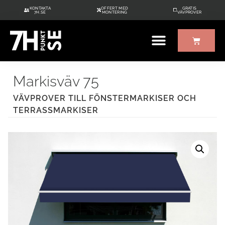
KONTAKTA
OFFERT MED
GRATIS
7H.SE
MONTERING
VÄVPROVER
ÖVRIGT UTE/INNE
GRATIS VÄVPROVER
Markisväv 75
VÄVPROVER TILL FÖNSTERMARKISER OCH
TERRASSMARKISER