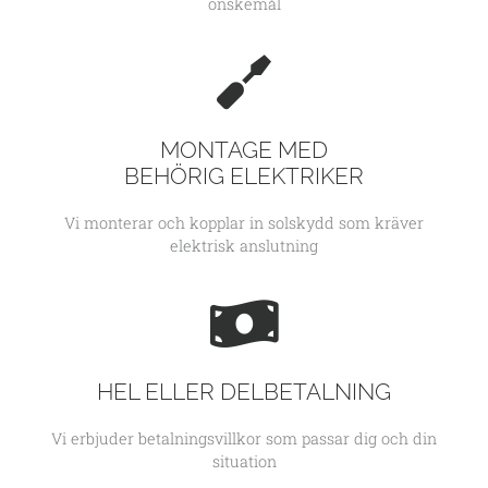
önskemål
MONTAGE MED
BEHÖRIG ELEKTRIKER
Vi monterar och kopplar in solskydd som kräver
elektrisk anslutning
HEL ELLER DELBETALNING
Vi erbjuder betalningsvillkor som passar dig och din
situation