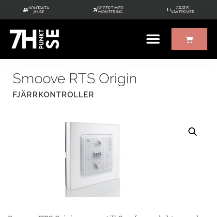
KONTAKTA
OFFERT MED
GRATIS
7H.SE
MONTERING
VÄVPROVER
Smoove RTS Origin
FJÄRRKONTROLLER