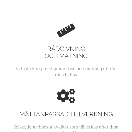
RÅDGIVNING
OCH MÄTNING
Vi hjälper dig med produktval och mätning utifrån
dina behov
MÅTTANPASSAD TILLVERKNING
Solskydd av högsta kvalitet som tillverkas efter dina