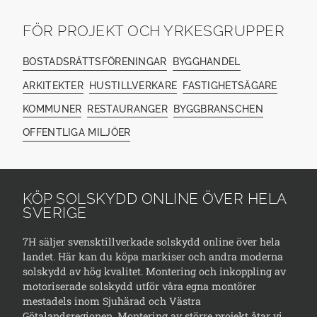
FÖR PROJEKT OCH YRKESGRUPPER
BOSTADSRÄTTSFÖRENINGAR
BYGGHANDEL
ARKITEKTER
HUSTILLVERKARE
FASTIGHETSÄGARE
KOMMUNER
RESTAURANGER
BYGGBRANSCHEN
OFFENTLIGA MILJÖER
KÖP SOLSKYDD ONLINE ÖVER HELA
SVERIGE
7H säljer svensktillverkade solskydd online över hela
landet. Här kan du köpa markiser och andra moderna
solskydd av hög kvalitet. Montering och inkoppling av
motoriserade solskydd utför våra egna montörer
mestadels inom Sjuhärad och Västra
Götalandsregionen. Montering av större projekt åtar vi