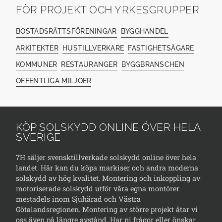
FÖR PROJEKT OCH YRKESGRUPPER
BOSTADSRÄTTSFÖRENINGAR
BYGGHANDEL
ARKITEKTER
HUSTILLVERKARE
FASTIGHETSÄGARE
KOMMUNER
RESTAURANGER
BYGGBRANSCHEN
OFFENTLIGA MILJÖER
KÖP SOLSKYDD ONLINE ÖVER HELA
SVERIGE
7H säljer svensktillverkade solskydd online över hela
landet. Här kan du köpa markiser och andra moderna
solskydd av hög kvalitet. Montering och inkoppling av
motoriserade solskydd utför våra egna montörer
mestadels inom Sjuhärad och Västra
Götalandsregionen. Montering av större projekt åtar vi
oss även på längre avstånd. Har ni frågor eller önskar